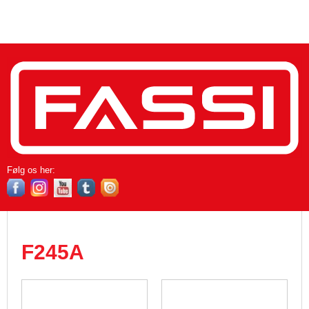
Følg os her​:
F245A​