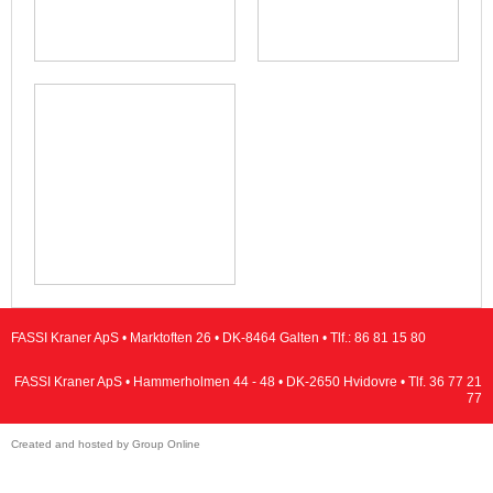
FASSI Kraner ApS • Marktoften 26 • DK-8464 Galten • Tlf.:
86 81 15 80
FASSI Kraner ApS • Hammerholmen 44 - 48 • DK-2650 Hvidovre • Tlf.
36 77 21
77
Created and hosted by Group Online