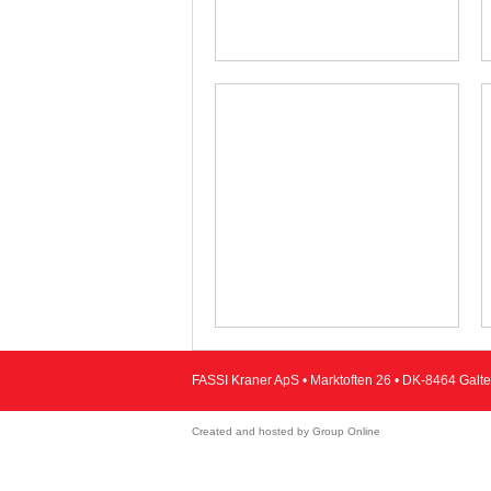
FASSI Kraner ApS • Marktoften 26 • DK-8464 Galten
Created and hosted by Group Online