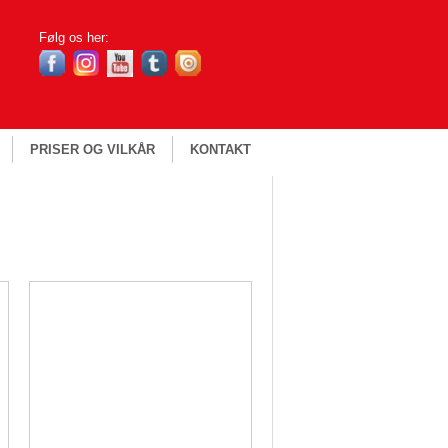
Følg os her​:
PRISER OG VILKÅR
KONTAKT