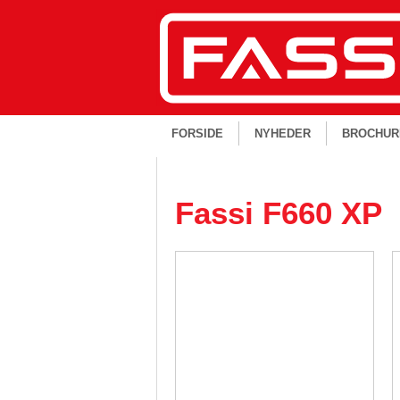
FORSIDE
NYHEDER
BROCHUR
Fassi F660 XP