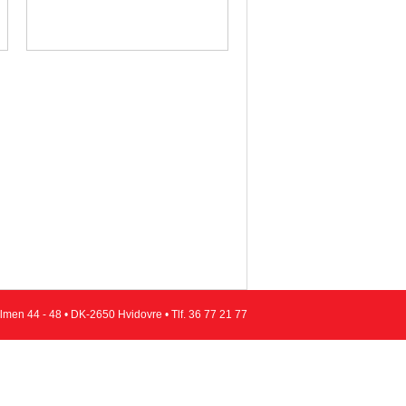
en 44 - 48 • DK-2650 Hvidovre • Tlf.
36 77 21 77