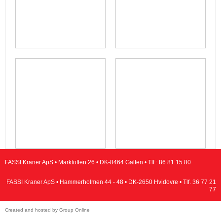
FASSI Kraner ApS • Marktoften 26 • DK-8464 Galten • Tlf.:
86 81 15 80
FASSI Kraner ApS • Hammerholmen 44 - 48 • DK-2650 Hvidovre • Tlf.
36 77 21
77
Created and hosted by Group Online